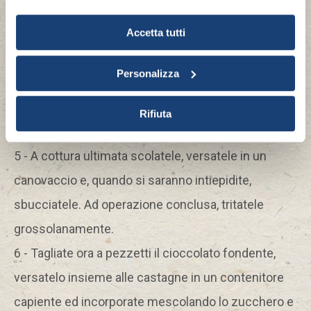
nella pellicola. Mettete il composto in frigorifero e
momento dalla Dichiarazione sui cookie o facendo clic
sull'icona di attivazione della privacy.
Accetta tutti
lasciatelo a rassodare per 30 minuti.
4 - Mentre il panetto di pasta riposa, passate alla
Con il tuo consenso, vorremmo anche:
Personalizza
preparazione del ripieno. Incidete le castagne e, in
raccogliere informazioni sulla tua posizione
geografica, con un'approssimazione di qualche
una padella con abbondante acqua, cuocetele per
Rifiuta
metro,
20 minuti a partire dal bollore.
Identificare il tuo dispositivo, scansionandolo
attivamente alla ricerca di caratteristiche specifiche
5 - A cottura ultimata scolatele, versatele in un
(impronte digitali).
canovaccio e, quando si saranno intiepidite,
Approfondisci come vengono elaborati i tuoi dati personali
e imposta le tue preferenze nella
sezione dettagli
. Puoi
sbucciatele. Ad operazione conclusa, tritatele
modificare o ritirare il tuo consenso in qualsiasi momento
grossolanamente.
dalla Dichiarazione sui cookie.
6 - Tagliate ora a pezzetti il cioccolato fondente,
Questo sito utilizza cookie tecnici, analitici e di
versatelo insieme alle castagne in un contenitore
profilazione, anche di terze parti, per personalizzare
capiente ed incorporate mescolando lo zucchero e
contenuti ed annunci, per fornire funzionalità dei social