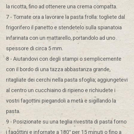
media e per analizzare il traffico web. Può consultare
la ricotta, fino ad ottenere una crema compatta.
l’informativa cookie completa
qui
. Cliccando su “Mostra
7 - Tornate ora a lavorare la pasta frolla: togliete dal
dettagli” o “Personalizza”, potrà scegliere quali cookie
autorizzare.
frigorifero il panetto e stendetelo sulla spianatoia
infarinata con un mattarello, portandolo ad uno
spessore di circa 5 mm.
8 - Aiutandovi con degli stampi o semplicemente
con il bordo di una tazza abbastanza grande,
ritagliate dei cerchi nella pasta sfoglia; aggiungetevi
al centro un cucchiaino di ripieno e richiudete i
vostri fagottini piegandoli a metà e sigillando la
pasta.
9 - Posizionate su una teglia rivestita di pasta forno
i fagottini e infornate a 180° per 15 minuti o fino a